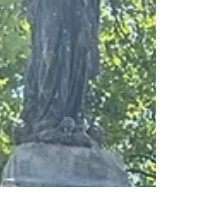
en medische situaties. De
tegemoetkoming richt zich op twee
groepen inwoners. Enerzijds gaat het om
personen die door medische redenen
geconfronteerd worden met een
verhoogde afvalproductie, zoals
inwoners met incontinen