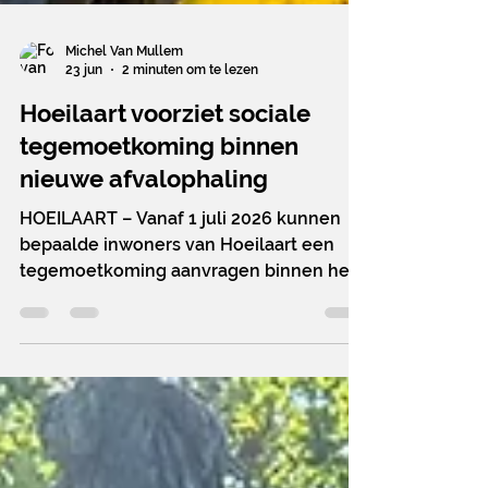
Michel Van Mullem
23 jun
2 minuten om te lezen
Hoeilaart voorziet sociale
tegemoetkoming binnen
nieuwe afvalophaling
HOEILAART – Vanaf 1 juli 2026 kunnen
bepaalde inwoners van Hoeilaart een
tegemoetkoming aanvragen binnen het
nieuwe systeem van afvalophaling met
rolcontainers en sorteerstraten. Met
deze maatregel wil het lokaal bestuur
rekening houden met specifieke sociale