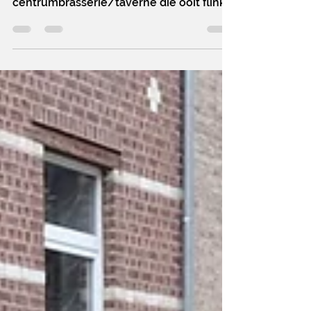
​ HULDENBERG – Huldenberg heeft net
als Hoeilaart een
centrumbrasserie/taverne die ooit flink
draaide maar sinds enige tijd leeg staat
want geen mens wil het terug open
doen. Taverne Rochus lanceert
zodoende op zijn beurt een oproep voor
een tijdelijke concessie voor de uitbating
van een pop-up zomerbar in taverne
Rochus, centraal gelegen op het
Gemeenteplein. Kandidaten kunnen zich
aanmelden tot en met maandag 6 juli
2026 om 12:00u. Met deze tijdelijke
invulling wil de geme