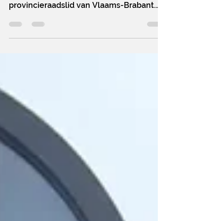
Claassen heeft de eed afgelegd als
provincieraadslid van Vlaams-Brabant.
Voor PRO Hoeilaart betekent dit dat de
gemeente voortaan ook rechtstreeks
vertegenwoordigd is op een
beleidsniveau dat belangrijke
beslissingen neemt over natuur,
onderwijs, dierenwelzijn, recreatie en
welzijn. Volgens PRO Hoeilaart is dat een
meerwaarde voor een gemeente die
midden in de Brabantse Wouden ligt en
waar de uitdagingen rond natuurbeheer,
biodiversiteit en z