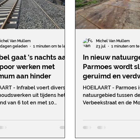
ichel Van Mullem
Michel Van Mullem
 dagen geleden
1 minuten om te lezen
23 jul
1 minuten om te
bel gaat 's nachts aan
In nieuw natuurg
spoor werken met
Parmoes wordt sl
mum aan hinder
geruimd en verdw
oeververstevigin
ART - Infrabel voert diverse
HOEILAART - Parmoes i
oudswerken uit tijdens het
natuurgebied tussen de
d van 6 tot en met 10
Verbeekstraat en de Mol
us (van 22 tot 6 uur)op de
werden werken gestart
ijn tussen Brussel en
natuurlijk watersysteem
art, waarbij voornamelijk aan
bestaande vijvers ruimt
enleiding wordt gewerkt. De
en verdwijnt de oeverve