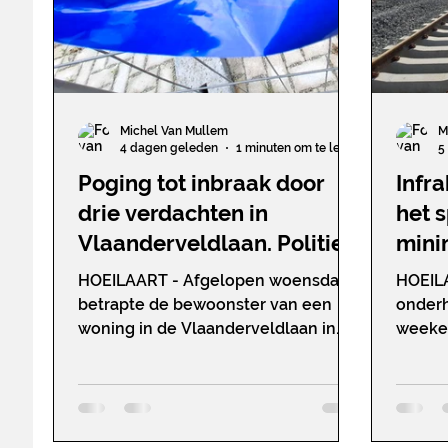
Michel Van Mullem
M
4 dagen geleden
1 minuten om te lezen
5
Poging tot inbraak door
Infra
drie verdachten in
het 
Vlaanderveldlaan. Politie
mini
wist hen in te rekenen op
HOEILAART - Afgelopen woensdag
HOEILA
perron station Hoeilaart
betrapte de bewoonster van een
onderh
woning in de Vlaanderveldlaan in
weeken
Hoeilaart drie personen die aan de
august
rolluik van haar woning aan het
spoorl
morrelen waren wanneer zij in haar
Hoeila
woning voor de televisie zat. Ze
de bov