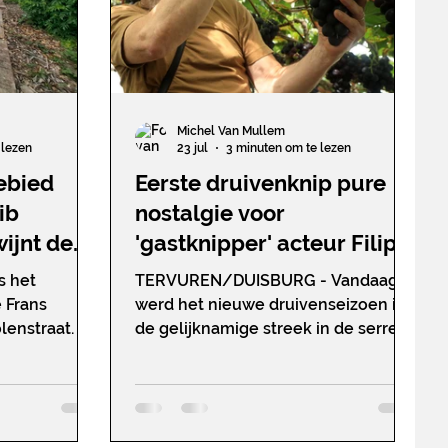
Michel Van Mullem
 lezen
23 jul
3 minuten om te lezen
ebied
Eerste druivenknip pure
ib
nostalgie voor
ijnt de
'gastknipper' acteur Filip
g
Peeters
s het
TERVUREN/DUISBURG - Vandaag
 Frans
werd het nieuwe druivenseizoen in
enstraat. Er
de gelijknamige streek in de serre
 aan een
van Michel De Kerk met één knip op
: in twee
gang getrokken. Het resulteerde
 men het slib
meteen in een schitterende tros die
rsteviging.
Peeters (foto boven) zomaar mee