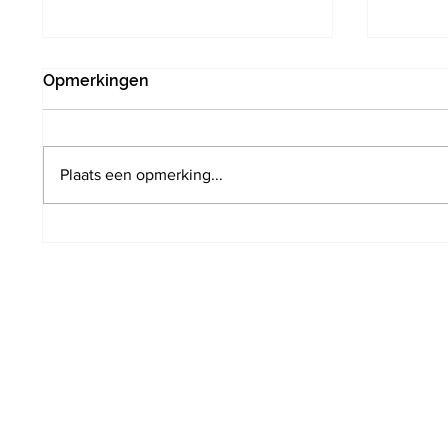
Opmerkingen
Plaats een opmerking...
1,2 miljoen euro van
Publi
Vlaams-Brabant,
genom
Vlaanderen en Europa voor
Awards
12 plattelandsprojecten
Overij