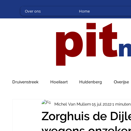
Over ons
Home
pit
Druivenstreek
Hoeilaart
Huldenberg
Overijse
Michel Van Mullem
15 jul 2022
1 minuten
Zorghuis de Dijl
wegens onzeker