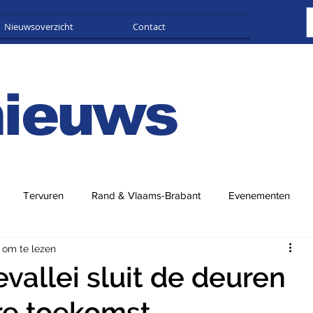
Nieuwsoverzicht
Contact
Adverteren
nieuws
Tervuren
Rand & Vlaams-Brabant
Evenementen
 om te lezen
evallei sluit de deuren
e toekomst