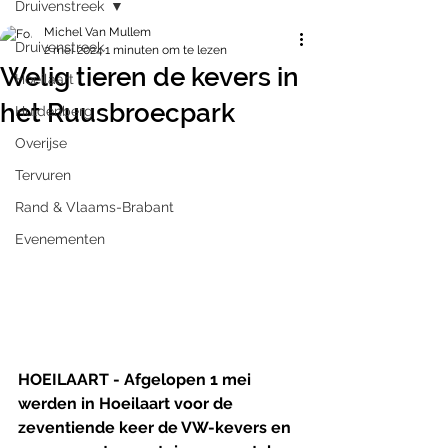
Druivenstreek
Michel Van Mullem
Druivenstreek
2 mei 2024
1 minuten om te lezen
Welig tieren de kevers in
Hoeilaart
het Ruusbroecpark
Huldenberg
Overijse
Tervuren
Rand & Vlaams-Brabant
Evenementen
HOEILAART - Afgelopen 1 mei 
werden in Hoeilaart voor de 
zeventiende keer de VW-kevers en 