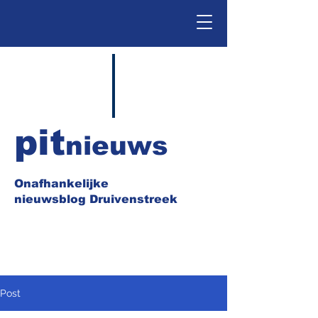
pit
nieuws
Onafhankelijke
nieuwsblog Druivenstreek
Post