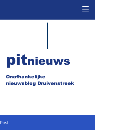
pit
nieuws
Onafhankelijke
nieuwsblog Druivenstreek
Post