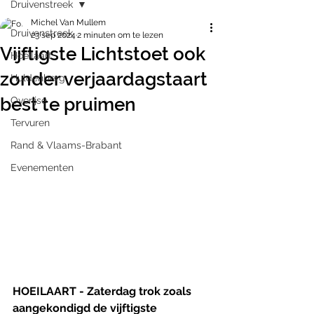
Druivenstreek
Michel Van Mullem
Druivenstreek
23 sep 2024
2 minuten om te lezen
Vijftigste Lichtstoet ook
Hoeilaart
zonder verjaardagstaart
Huldenberg
best te pruimen
Overijse
Tervuren
Rand & Vlaams-Brabant
Evenementen
HOEILAART - Zaterdag trok zoals 
aangekondigd de vijftigste 