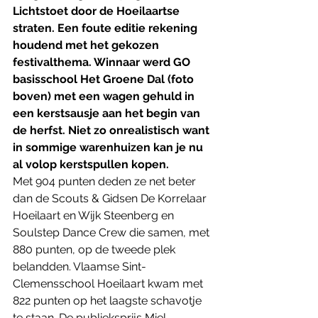
Lichtstoet door de Hoeilaartse 
straten. Een foute editie rekening 
houdend met het gekozen 
festivalthema. Winnaar werd GO 
basisschool Het Groene Dal (foto 
boven) met een wagen gehuld in 
een kerstsausje aan het begin van 
de herfst. Niet zo onrealistisch want 
in sommige warenhuizen kan je nu 
al volop kerstspullen kopen.
Met 904 punten deden ze net beter 
dan de Scouts & Gidsen De Korrelaar 
Hoeilaart en Wijk Steenberg en 
Soulstep Dance Crew die samen, met 
880 punten, op de tweede plek 
belandden. Vlaamse Sint-
Clemensschool Hoeilaart kwam met 
822 punten op het laagste schavotje 
te staan. De publieksprijs Miel 