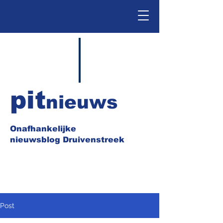
pit
nieuws
Onafhankelijke
nieuwsblog Druivenstreek
Post