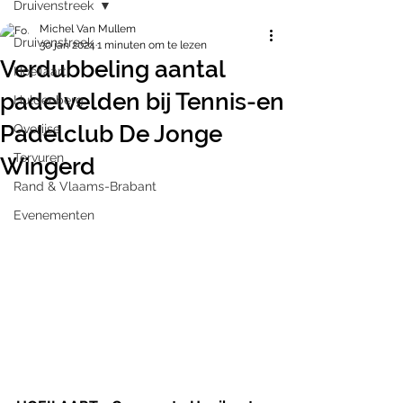
Druivenstreek
Michel Van Mullem
Druivenstreek
30 jan 2024
1 minuten om te lezen
Verdubbeling aantal
Hoeilaart
padelvelden bij Tennis-en
Huldenberg
Padelclub De Jonge
Overijse
Tervuren
Wingerd
Rand & Vlaams-Brabant
Evenementen