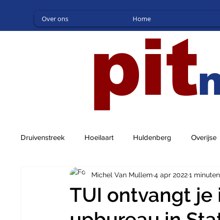
Over ons
Home
pit
Druivenstreek
Hoeilaart
Huldenberg
Overijse
Michel Van Mullem
4 apr 2022
1 minuten
TUI ontvangt je 
upbureau in Sta