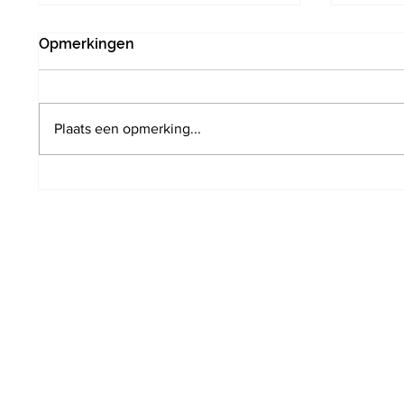
Opmerkingen
Plaats een opmerking...
Fietssnelweg F204: brug
Druive
Frans Verbeekstraat wordt
Van den
afgewerkt
want w
volgen
mooie 