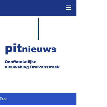
pit
nieuws
Onafhankelijke
nieuwsblog Druivenstreek
Post