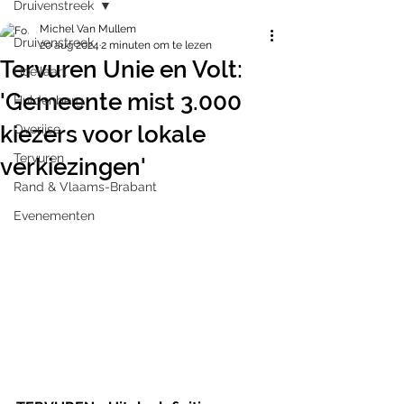
Druivenstreek
Michel Van Mullem
Druivenstreek
20 aug 2024
2 minuten om te lezen
Tervuren Unie en Volt:
Hoeilaart
'Gemeente mist 3.000
Huldenberg
kiezers voor lokale
Overijse
Tervuren
verkiezingen'
Rand & Vlaams-Brabant
Evenementen