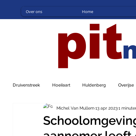
Over ons
Home
pit
Druivenstreek
Hoeilaart
Huldenberg
Overijse
Michel Van Mullem
13 apr 2023
1 minute
Schoolomgeving
aannemer leeft