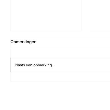
Opmerkingen
Plaats een opmerking...
Poging tot inbraak door drie
Infrab
verdachten in
het s
Vlaanderveldlaan. Politie
minim
wist hen in te rekenen op
perron station Hoeilaart