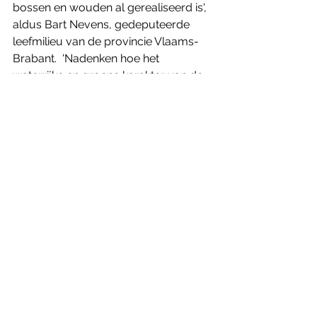
bossen en wouden al gerealiseerd is', 
aldus Bart Nevens, gedeputeerde 
leefmilieu van de provincie Vlaams-
Brabant.  'Nadenken hoe het 
waterrijke en groene karakter van de 
streek kan versterkt worden is een 
actiepunt. Onze landschappen staan 
nieuwe uitdagingen te wachten zoals 
klimaatrobuustheid. Het zal 
aanpassingsvermogen en creativiteit 
vragen van onze landbouwers, 
bosbeheerders, 
landschapsverzorgers en inwoners 
van de streek. Als Regionaal 
Landschap Dijleland zullen we hier 
onze ondersteunende rol blijvend in 
opnemen', verzekert Jan Verroken, 
coördinator Regionaal Landschap 
Dijleland. 