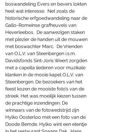
boswandeling Evers en bevers lokten 
heel wat interesse.  Net zoals de 
historische erfgoedwandeling naar de 
Gallo-Romeinse grafheuvels van 
Heverleebos.  De aanwezigen staken 
met plezier de handen uit de mouwen 
met boswachter Marc.  De Vrienden 
van O.L.V. van Steenbergen i.s.m. 
Davidsfonds Sint-Joris Weert zorgden 
met a capella liederen voor muzikale 
klanken in de mooie kapel O.L.V. van 
Steenbergen. De bezoekers van het 
feest kozen de mooiste foto’s van de 
streek. Het was moeilijk kiezen tussen 
de prachtige inzendingen. De 
winnaars van de fotowedstrijd zijn 
Hylko Oosterloo met een foto van de 
Doode Bemde. Hylko wint een etentje 
in het restaurant Spaans Dak.  Hans 