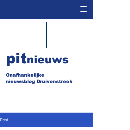
pit
nieuws
Onafhankelijke
nieuwsblog Druivenstreek
Post