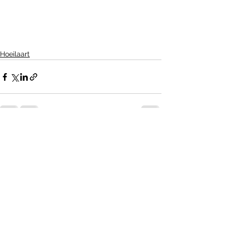
Hoeilaart
Alles weergeven
Recente blogposts