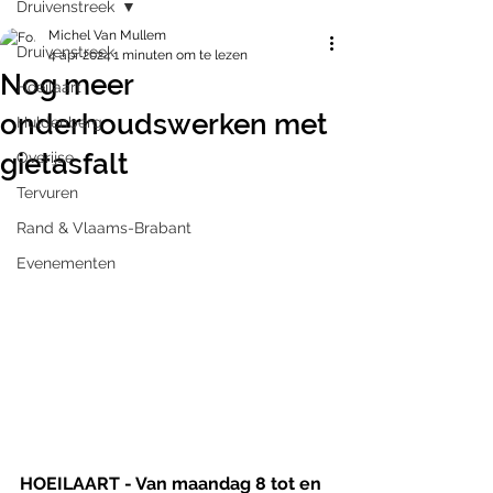
Druivenstreek
Michel Van Mullem
Druivenstreek
4 apr 2024
1 minuten om te lezen
Nog meer
Hoeilaart
onderhoudswerken met
Huldenberg
gietasfalt
Overijse
Tervuren
Rand & Vlaams-Brabant
Evenementen
HOEILAART - Van maandag 8 tot en 