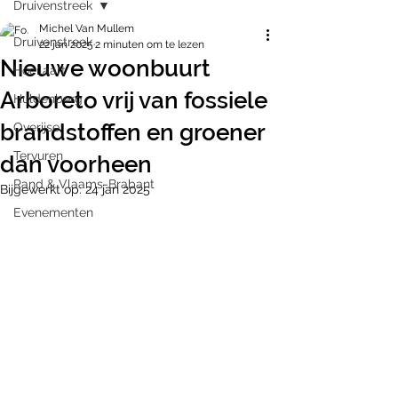
Druivenstreek
Michel Van Mullem
Druivenstreek
22 jan 2025
2 minuten om te lezen
Nieuwe woonbuurt
Hoeilaart
Arboreto vrij van fossiele
Huldenberg
brandstoffen en groener
Overijse
Tervuren
dan voorheen
Rand & Vlaams-Brabant
Bijgewerkt op:
24 jan 2025
Evenementen