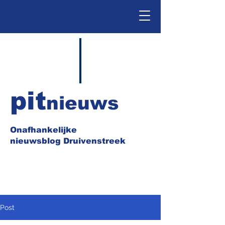
pit
nieuws
Onafhankelijke
nieuwsblog Druivenstreek
Post