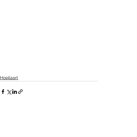
Hoeilaart
Alles weergeven
Recente blogposts