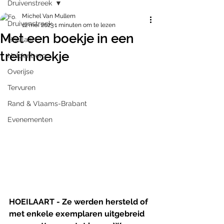
Druivenstreek
Michel Van Mullem
Druivenstreek
12 mei 2023
1 minuten om te lezen
Met een boekje in een
Hoeilaart
treinhoekje
Huldenberg
Overijse
Tervuren
Rand & Vlaams-Brabant
Evenementen
HOEILAART - Ze werden hersteld of 
met enkele exemplaren uitgebreid 