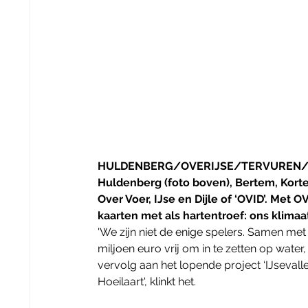
HULDENBERG/OVERIJSE/TERVUREN/HOE
Huldenberg (foto boven), Bertem, Korten
Over Voer, IJse en Dijle of ‘OVID’. Met
kaarten met als hartentroef: ons klimaa
​'We zijn niet de enige spelers. Samen me
miljoen euro vrij om in te zetten op wate
vervolg aan het lopende project ‘IJsevall
Hoeilaart', klinkt het.