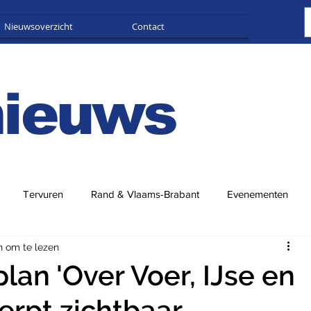
Nieuwsoverzicht
Contact
Adverteren
nieuws
Tervuren
Rand & Vlaams-Brabant
Evenementen
n om te lezen
lan 'Over Voer, IJse en
werpt zichtbaar