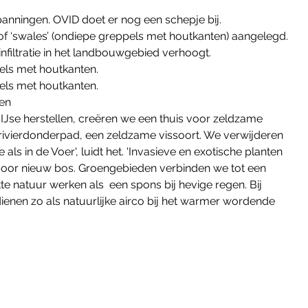
anningen. OVID doet er nog een schepje bij. ​
of ‘swales’ (ondiepe greppels met houtkanten) aangelegd. 
filtratie in het landbouwgebied verhoogt.
els met houtkanten.
els met houtkanten.
sen
e IJse herstellen, creëren we een thuis voor zeldzame 
 rivierdonderpad, een zeldzame vissoort. We verwijderen 
 als in de Voer', luidt het. 'Invasieve en exotische planten 
voor nieuw bos. Groengebieden verbinden we tot een 
e natuur werken als ​ een spons bij hevige regen. Bij 
ienen zo als natuurlijke airco bij het warmer wordende 