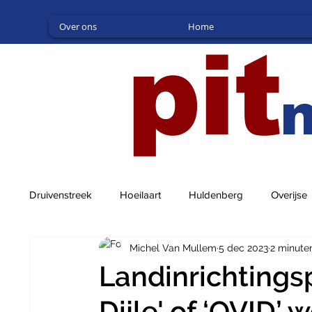
Over ons
Home
pit
Druivenstreek
Hoeilaart
Huldenberg
Overijse
Michel Van Mullem
5 dec 2023
2 minute
Landinrichtingsp
Dijle' of ‘OVID’ 