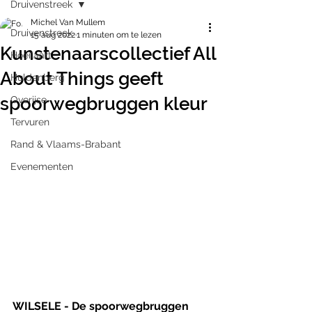
Druivenstreek
Michel Van Mullem
Druivenstreek
15 aug 2022
1 minuten om te lezen
Kunstenaarscollectief All
Hoeilaart
About Things geeft
Huldenberg
spoorwegbruggen kleur
Overijse
Tervuren
Rand & Vlaams-Brabant
Evenementen
WILSELE - De spoorwegbruggen 