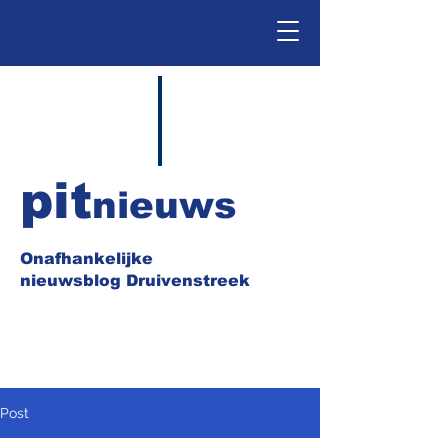
pit
nieuws
Onafhankelijke
nieuwsblog Druivenstreek
Post