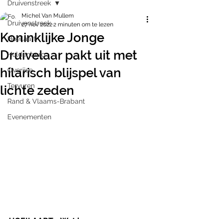
Druivenstreek
Michel Van Mullem
Druivenstreek
27 nov 2022
2 minuten om te lezen
Koninklijke Jonge
Hoeilaart
Druivelaar pakt uit met
Huldenberg
hilarisch blijspel van
Overijse
Tervuren
lichte zeden
Rand & Vlaams-Brabant
Evenementen