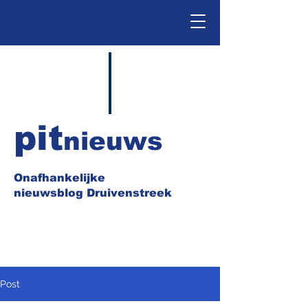
pit
nieuws
Onafhankelijke
nieuwsblog Druivenstreek
Post