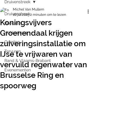
Druivenstreek
Michel Van Mullem
Druivenstreek
16 jul 2025
2 minuten om te lezen
Koningsvijvers
Hoeilaart
Groenendaal krijgen
Huldenberg
zuiveringsinstallatie om
Overijse
Tervuren
IJse te vrijwaren van
Rand & Vlaams-Brabant
vervuild regenwater van
Evenementen
Brusselse Ring en
spoorweg