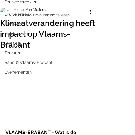
Druivenstreek
Michel Van Mullem
Druivenstreek
28 mrt 2022
1 minuten om te lezen
Klimaatverandering heeft
Hoeilaart
impact op Vlaams-
Huldenberg
Brabant
Overijse
Tervuren
Rand & Vlaams-Brabant
Evenementen
VLAAMS-BRABANT - Wat is de 