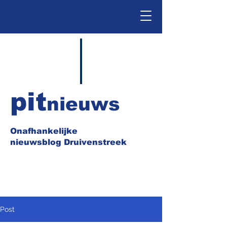
pit
nieuws
Onafhankelijke
nieuwsblog Druivenstreek
Post