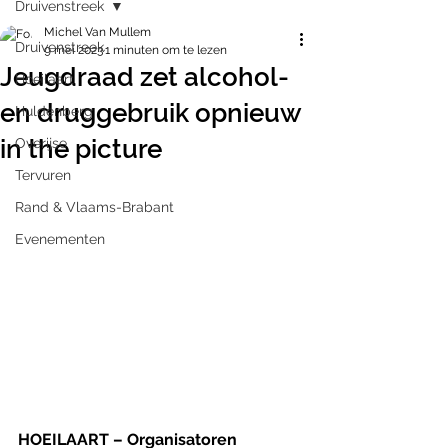
Druivenstreek
Michel Van Mullem
Druivenstreek
9 mei 2023
1 minuten om te lezen
Jeugdraad zet alcohol-
Hoeilaart
en druggebruik opnieuw
Huldenberg
in the picture
Overijse
Tervuren
Rand & Vlaams-Brabant
Evenementen
HOEILAART – Organisatoren 