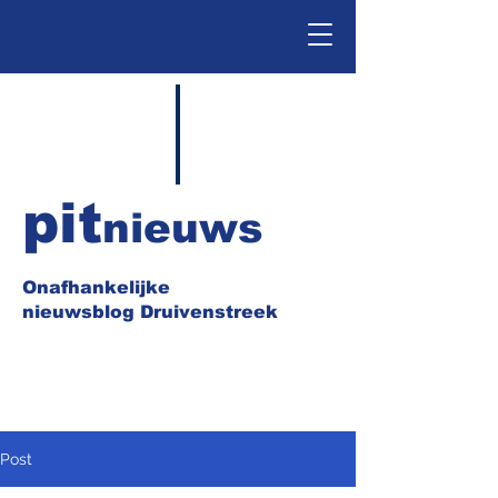
pit
nieuws
Onafhankelijke
nieuwsblog Druivenstreek
Post