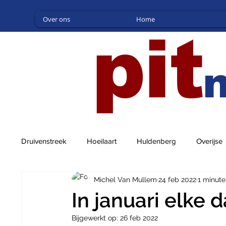
Over ons
Home
pit
Druivenstreek
Hoeilaart
Huldenberg
Overijse
Michel Van Mullem
24 feb 2022
1 minute
In januari elke
Bijgewerkt op:
26 feb 2022