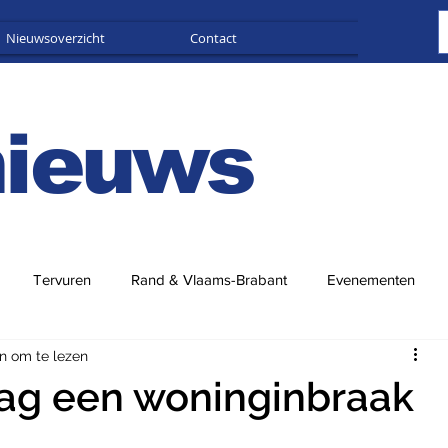
Nieuwsoverzicht
Contact
Adverteren
nieuws
Tervuren
Rand & Vlaams-Brabant
Evenementen
n om te lezen
 dag een woninginbraak