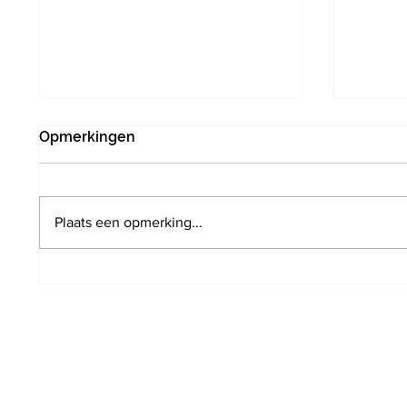
Opmerkingen
Plaats een opmerking...
Poging tot inbraak door drie
Infrab
verdachten in
het s
Vlaanderveldlaan. Politie
minim
wist hen in te rekenen op
perron station Hoeilaart