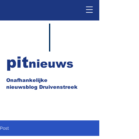
pit
nieuws
Onafhankelijke
nieuwsblog Druivenstreek
Post