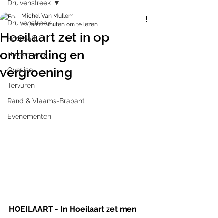
Druivenstreek
Michel Van Mullem
Druivenstreek
20 jan
1 minuten om te lezen
Hoeilaart zet in op
Hoeilaart
ontharding en
Huldenberg
vergroening
Overijse
Tervuren
Rand & Vlaams-Brabant
Evenementen
HOEILAART - In Hoeilaart zet men 