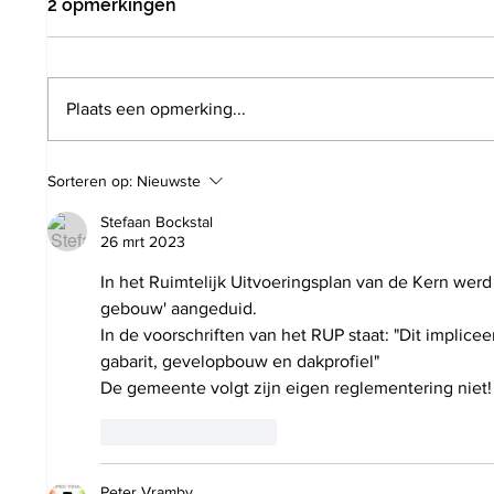
2 opmerkingen
Plaats een opmerking...
Poging tot inbraak door drie
Infrab
Sorteren op:
Nieuwste
verdachten in
het s
Vlaanderveldlaan. Politie
minim
Stefaan Bockstal
wist hen in te rekenen op
26 mrt 2023
perron station Hoeilaart
In het Ruimtelijk Uitvoeringsplan van de Kern werd
gebouw' aangeduid. 
In de voorschriften van het RUP staat: "Dit implic
gabarit, gevelopbouw en dakprofiel"
De gemeente volgt zijn eigen reglementering niet!
Like
Reageren
Peter Vramby