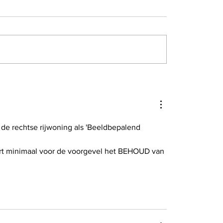
el gaat 's nachts aan
In nieuw natuurgebi
poor werken met
Parmoes wordt slib 
um aan hinder
en verdwijnt de
oeverversteviging
 de rechtse rijwoning als 'Beeldbepalend 
eert minimaal voor de voorgevel het BEHOUD van 