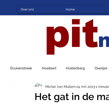
Over ons
Home
pit
Druivenstreek
Hoeilaart
Huldenberg
Overijse
Michel Van Mullem
24 mrt 2023
1 minute
Het gat in de mar