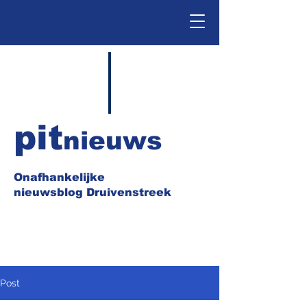
pit
nieuws
Onafhankelijke
nieuwsblog Druivenstreek
Post