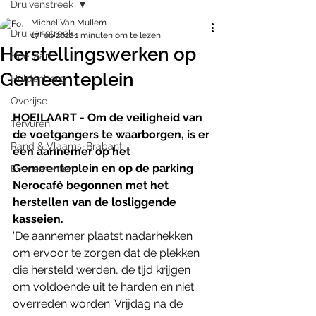
Druivenstreek
Michel Van Mullem
Druivenstreek
17 feb 2022
1 minuten om te lezen
Herstellingswerken op
Hoeilaart
Gemeenteplein
Huldenberg
Overijse
HOEILAART - Om de veiligheid van 
Tervuren
de voetgangers te waarborgen, is er 
Rand & Vlaams-Brabant
een aannemer op het 
Gemeenteplein en op de parking 
Evenementen
Nerocafé begonnen met het 
herstellen van de losliggende 
kasseien.
'De aannemer plaatst nadarhekken 
om ervoor te zorgen dat de plekken 
die hersteld werden, de tijd krijgen 
om voldoende uit te harden en niet 
overreden worden. Vrijdag na de 