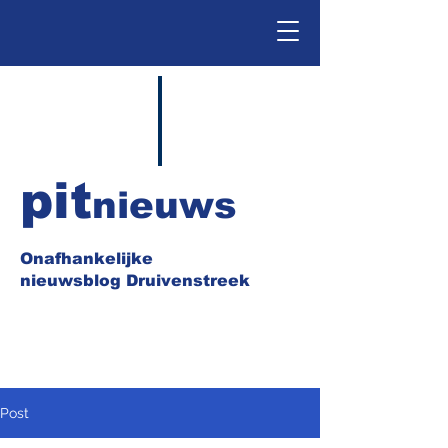
pit
nieuws
Onafhankelijke
nieuwsblog Druivenstreek
Post