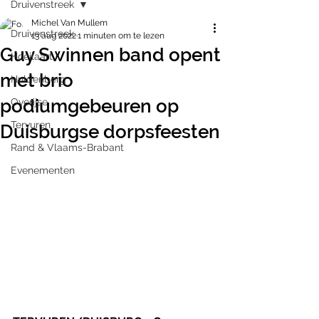
Druivenstreek
Michel Van Mullem
Druivenstreek
13 aug 2022
1 minuten om te lezen
Guy Swinnen band opent
Hoeilaart
met brio
Huldenberg
podiumgebeuren op
Overijse
Tervuren
Duisburgse dorpsfeesten
Rand & Vlaams-Brabant
Evenementen