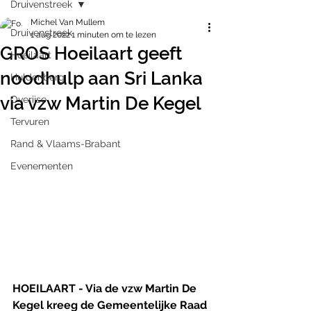
Druivenstreek
Michel Van Mullem
Druivenstreek
1 aug 2022
1 minuten om te lezen
GROS Hoeilaart geeft
Hoeilaart
noodhulp aan Sri Lanka
Huldenberg
via vzw Martin De Kegel
Overijse
Tervuren
Rand & Vlaams-Brabant
Evenementen
HOEILAART - Via de vzw Martin De 
Kegel kreeg de Gemeentelijke Raad 