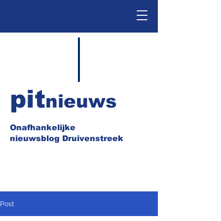
pit
nieuws
Onafhankelijke
nieuwsblog Druivenstreek
Post