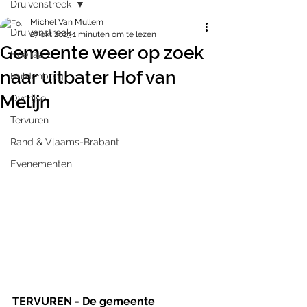
Druivenstreek
Michel Van Mullem
Druivenstreek
27 okt 2023
1 minuten om te lezen
Gemeente weer op zoek
Hoeilaart
naar uitbater Hof van
Huldenberg
Melijn
Overijse
Tervuren
Rand & Vlaams-Brabant
Evenementen
TERVUREN - De gemeente 