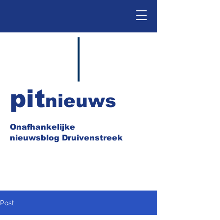
pit
nieuws
Onafhankelijke
nieuwsblog Druivenstreek
Post