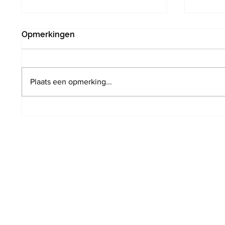
Opmerkingen
Plaats een opmerking...
Werken aan fietssnelweg
Leuven
FR20: omleiding via
Tervur
Tervuren vanaf 3 augustus