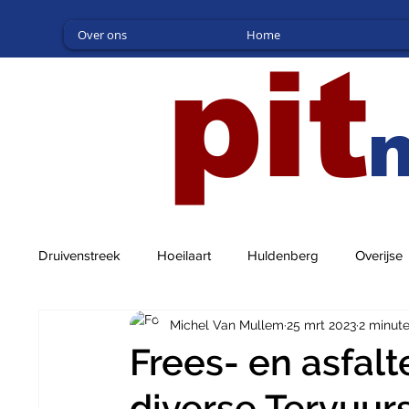
Over ons
Home
pit
Druivenstreek
Hoeilaart
Huldenberg
Overijse
Michel Van Mullem
25 mrt 2023
2 minut
Frees- en asfal
diverse Tervuur