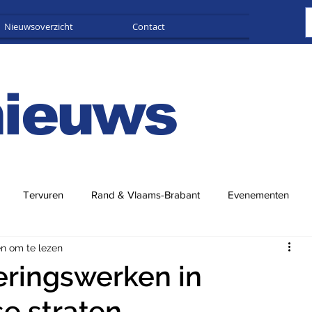
Nieuwsoverzicht
Contact
Adverteren
nieuws
Tervuren
Rand & Vlaams-Brabant
Evenementen
en om te lezen
teringswerken in
se straten