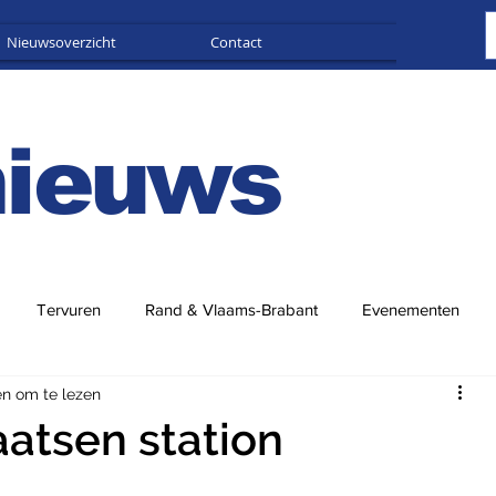
Nieuwsoverzicht
Contact
Adverteren
nieuws
Tervuren
Rand & Vlaams-Brabant
Evenementen
en om te lezen
aatsen station