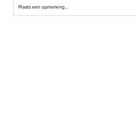
Plaats een opmerking...
Poging tot inbraak door drie
Infrab
verdachten in
het s
Vlaanderveldlaan. Politie
minim
wist hen in te rekenen op
perron station Hoeilaart