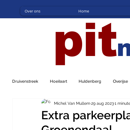
Over ons
Home
pit
Druivenstreek
Hoeilaart
Huldenberg
Overijse
Michel Van Mullem
29 aug 2023
1 minut
Extra parkeerpl
Groenendaal