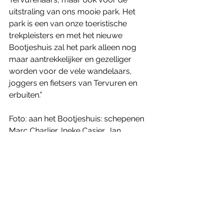
uitstraling van ons mooie park. Het 
park is een van onze toeristische 
trekpleisters en met het nieuwe 
Bootjeshuis zal het park alleen nog 
maar aantrekkelijker en gezelliger 
worden voor de vele wandelaars, 
joggers en fietsers van Tervuren en 
erbuiten.”
Foto: aan het Bootjeshuis: schepenen 
Marc Charlier, Ineke Casier, Jan 
Trappeniers en burgemeester 
Thomas Geyns (Foto © Gemeente 
Tervuren)
Tervuren