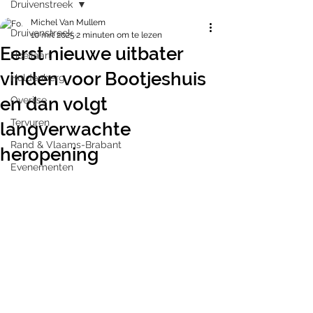
Druivenstreek
Michel Van Mullem
Druivenstreek
10 mrt 2025
2 minuten om te lezen
Eerst nieuwe uitbater
Hoeilaart
vinden voor Bootjeshuis
Huldenberg
en dan volgt
Overijse
Tervuren
langverwachte
Rand & Vlaams-Brabant
heropening
Evenementen