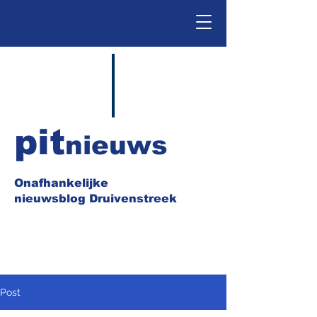
pit
nieuws
Onafhankelijke
nieuwsblog Druivenstreek
Post