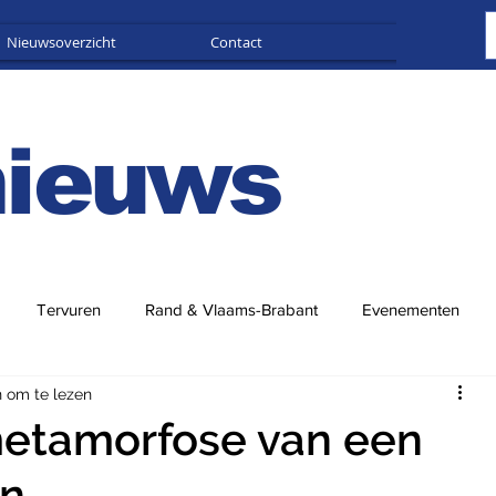
Nieuwsoverzicht
Contact
Adverteren
nieuws
Tervuren
Rand & Vlaams-Brabant
Evenementen
n om te lezen
metamorfose van een
in