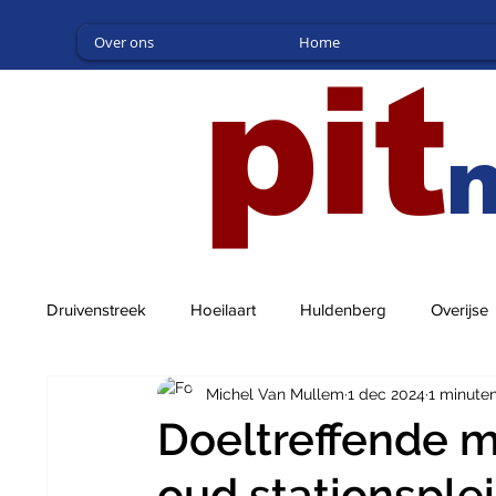
Over ons
Home
pit
Druivenstreek
Hoeilaart
Huldenberg
Overijse
Michel Van Mullem
1 dec 2024
1 minute
Doeltreffende 
oud stationsple