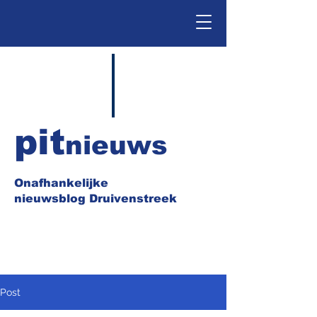
pit
nieuws
Onafhankelijke
nieuwsblog Druivenstreek
Post