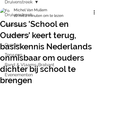
Druivenstreek
Michel Van Mullem
Druivenstreek
16 mrt
2 minuten om te lezen
Cursus 'School en
Hoeilaart
Ouders' keert terug,
Huldenberg
basiskennis Nederlands
Overijse
Tervuren
onmisbaar om ouders
Rand & Vlaams-Brabant
dichter bij school te
Evenementen
brengen