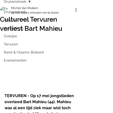
Druivenstreek
Michel Van Mullem
Druivenstreek
19 mei 2024
1 minuten om te lezen
Cultureel Tervuren
Hoeilaart
verliest Bart Mahieu
Huldenberg
Overijse
Tervuren
Rand & Vlaams-Brabant
Evenementen
TERVUREN - Op 17 mei jongstleden 
overleed Bart Mahieu (44). Mahieu 
was al een tijd ziek maar wist toch 