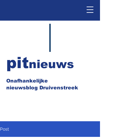
pit
nieuws
Onafhankelijke
nieuwsblog Druivenstreek
Post