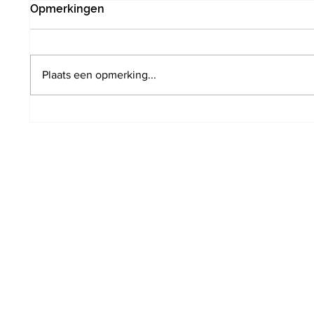
Opmerkingen
Plaats een opmerking...
Poging tot inbraak door drie
Infrab
verdachten in
het s
Vlaanderveldlaan. Politie
minim
wist hen in te rekenen op
perron station Hoeilaart