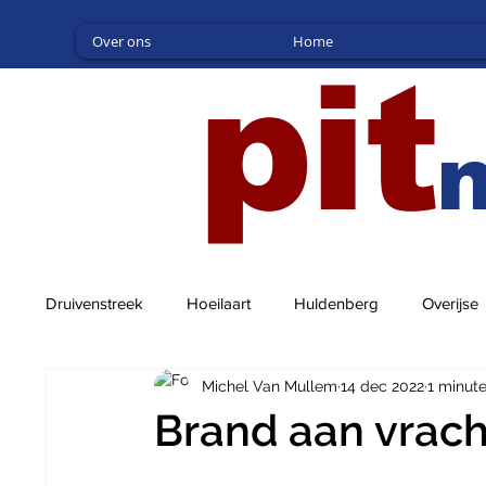
Over ons
Home
pit
Druivenstreek
Hoeilaart
Huldenberg
Overijse
Michel Van Mullem
14 dec 2022
1 minut
Brand aan vrach