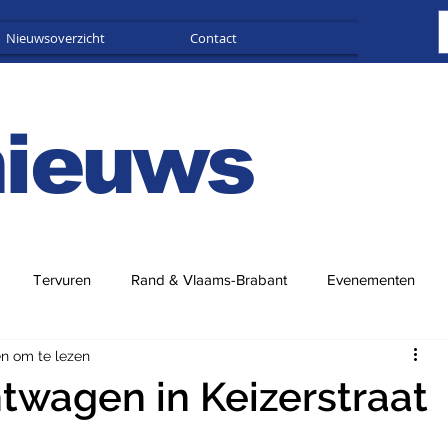
Nieuwsoverzicht
Contact
Adverteren
nieuws
Tervuren
Rand & Vlaams-Brabant
Evenementen
en om te lezen
twagen in Keizerstraat