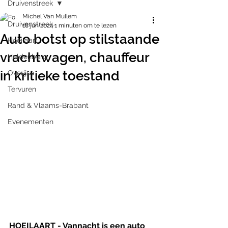
Druivenstreek
Michel Van Mullem
Druivenstreek
18 jun 2024
1 minuten om te lezen
Auto botst op stilstaande
Hoeilaart
vrachtwagen, chauffeur
Huldenberg
in kritieke toestand
Overijse
Tervuren
Rand & Vlaams-Brabant
Evenementen
HOEILAART - Vannacht is een auto 