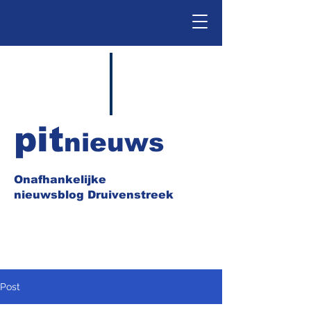
pit
nieuws
Onafhankelijke
nieuwsblog Druivenstreek
Post