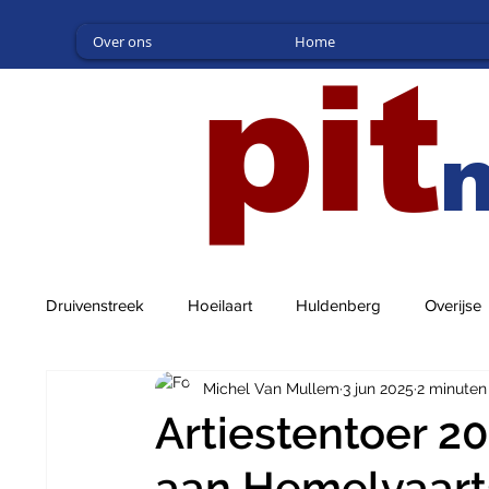
Over ons
Home
pit
Druivenstreek
Hoeilaart
Huldenberg
Overijse
Michel Van Mullem
3 jun 2025
2 minuten
Artiestentoer 2
aan Hemelvaar