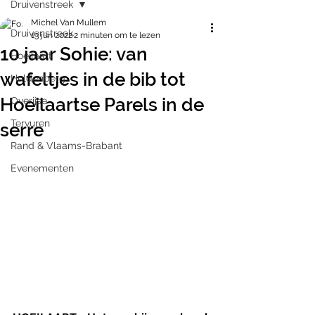
Druivenstreek
Michel Van Mullem
Druivenstreek
13 jun 2022
2 minuten om te lezen
10 jaar Sohie: van
Hoeilaart
wafeltjes in de bib tot
Huldenberg
Hoeilaartse Parels in de
Overijse
Tervuren
serre
Rand & Vlaams-Brabant
Evenementen