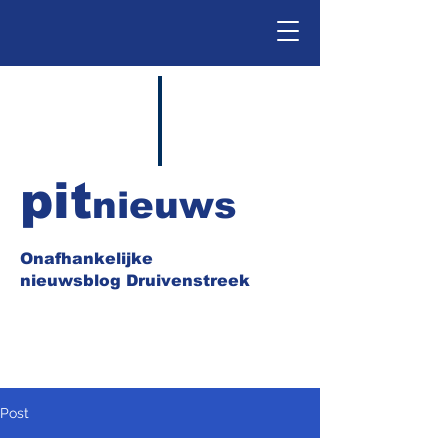
pit
nieuws
Onafhankelijke
nieuwsblog Druivenstreek
Post