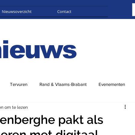
Nieuwsoverzicht
Contact
Adverteren
nieuws
Tervuren
Rand & Vlaams-Brabant
Evenementen
en om te lezen
enberghe pakt als
deren met digitaal