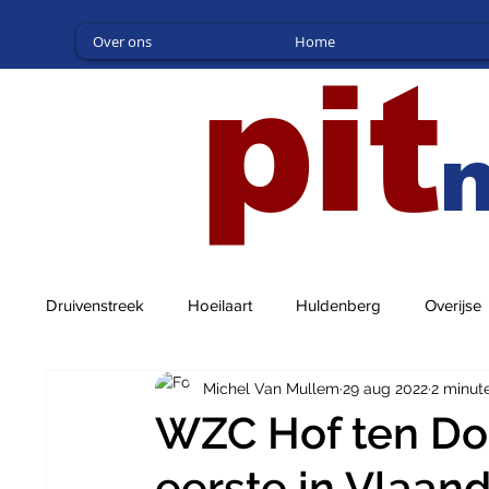
Over ons
Home
pit
Druivenstreek
Hoeilaart
Huldenberg
Overijse
Michel Van Mullem
29 aug 2022
2 minut
WZC Hof ten Do
eerste in Vlaan