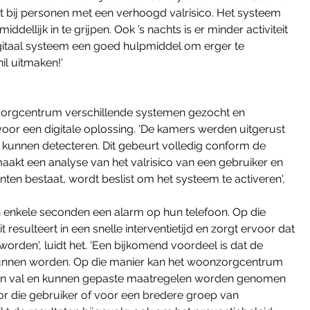
t bij personen met een verhoogd valrisico. Het systeem 
llijk in te grijpen. Ook ’s nachts is er minder activiteit 
gitaal systeem een goed hulpmiddel om erger te 
l uitmaken!'
zorgcentrum verschillende systemen gezocht en 
oor een digitale oplossing. 'De kamers werden uitgerust 
 kunnen detecteren. Dit gebeurt volledig conform de 
akt een analyse van het valrisico van een gebruiker en 
nten bestaat, wordt beslist om het systeem te activeren', 
en enkele seconden een alarm op hun telefoon. Op die 
 resulteert in een snelle interventietijd en zorgt ervoor dat 
rden', luidt het. 'Een bijkomend voordeel is dat de 
unnen worden. Op die manier kan het woonzorgcentrum 
een val en kunnen gepaste maatregelen worden genomen 
r die gebruiker of voor een bredere groep van 