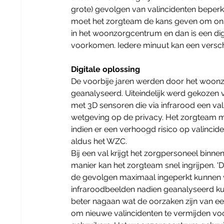
grote) gevolgen van valincidenten beperk
moet het zorgteam de kans geven om onmidde
in het woonzorgcentrum en dan is een di
voorkomen. Iedere minuut kan een verschi
Digitale oplossing
De voorbije jaren werden door het woon
geanalyseerd. Uiteindelijk werd gekozen v
met 3D sensoren die via infrarood een val
wetgeving op de privacy. Het zorgteam ma
indien er een verhoogd risico op valincide
aldus het WZC.
Bij een val krijgt het zorgpersoneel binn
manier kan het zorgteam snel ingrijpen. 'Dit
de gevolgen maximaal ingeperkt kunnen wo
infraroodbeelden nadien geanalyseerd k
beter nagaan wat de oorzaken zijn van 
om nieuwe valincidenten te vermijden voo