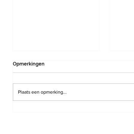
Opmerkingen
Plaats een opmerking...
Poging tot inbraak door drie
Infrab
verdachten in
het s
Vlaanderveldlaan. Politie
minim
wist hen in te rekenen op