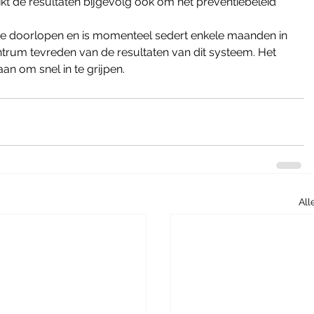
t de resultaten bijgevolg ook om het preventiebeleid 
ase doorlopen en is momenteel sedert enkele maanden in 
trum tevreden van de resultaten van dit systeem. Het 
an om snel in te grijpen.
All