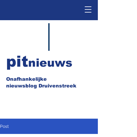
pit
nieuws
Onafhankelijke
nieuwsblog Druivenstreek
Post