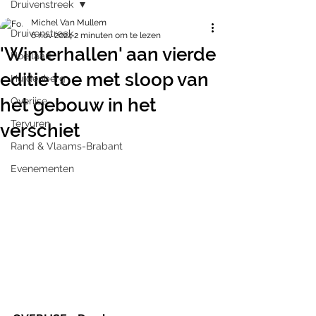
Druivenstreek
Michel Van Mullem
Druivenstreek
6 nov 2024
2 minuten om te lezen
'Winterhallen' aan vierde
Hoeilaart
editie toe met sloop van
Huldenberg
het gebouw in het
Overijse
Tervuren
verschiet
Rand & Vlaams-Brabant
Evenementen