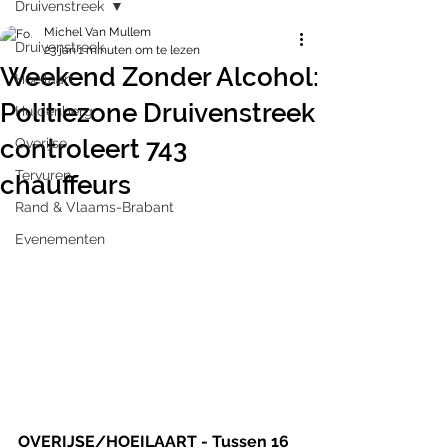
Druivenstreek
Michel Van Mullem
Druivenstreek
23 jan
1 minuten om te lezen
Weekend Zonder Alcohol:
Hoeilaart
Politiezone Druivenstreek
Huldenberg
controleert 743
Overijse
Tervuren
chauffeurs
Rand & Vlaams-Brabant
Evenementen
OVERIJSE/HOEILAART - Tussen 16 