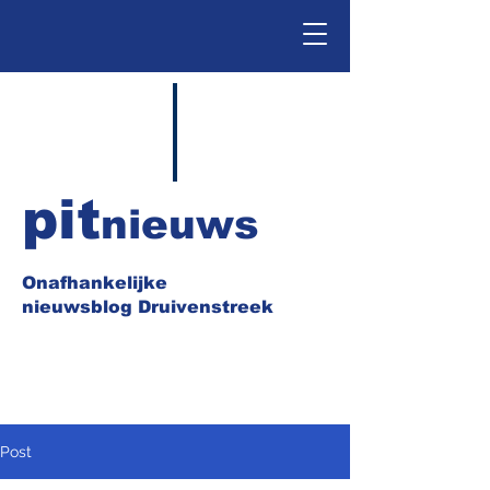
pit
nieuws
Onafhankelijke
nieuwsblog Druivenstreek
Post