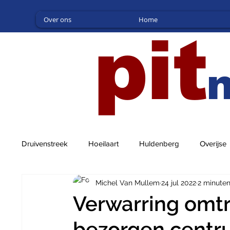
Over ons
Home
pit
Druivenstreek
Hoeilaart
Huldenberg
Overijse
Michel Van Mullem
24 jul 2022
2 minuten
Verwarring omtr
bezorgen centr