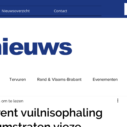
Nieuwsoverzicht
Contact
Adverteren
nieuws
Tervuren
Rand & Vlaams-Brabant
Evenementen
 om te lezen
ent vuilnisophaling
umstraten vieze