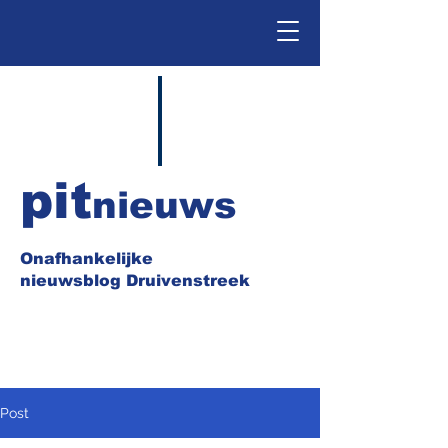
pit
nieuws
Onafhankelijke
nieuwsblog Druivenstreek
Post