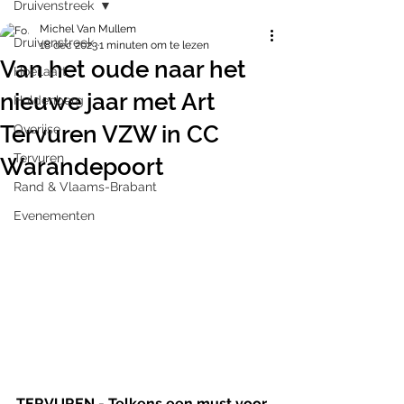
Druivenstreek
Michel Van Mullem
Druivenstreek
18 dec 2023
1 minuten om te lezen
Van het oude naar het
Hoeilaart
nieuwe jaar met Art
Huldenberg
Tervuren VZW in CC
Overijse
Tervuren
Warandepoort
Rand & Vlaams-Brabant
Evenementen
TERVUREN - Telkens een must voor 