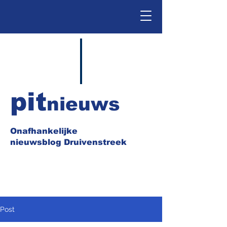
pit
nieuws
Onafhankelijke
nieuwsblog Druivenstreek
Post