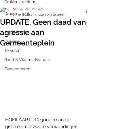
Druivenstreek
Michel Van Mullem
Druivenstreek
8 mei 2022
1 minuten om te lezen
UPDATE. Geen daad van
Hoeilaart
agressie aan
Huldenberg
Gemeenteplein
Overijse
Tervuren
Rand & Vlaams-Brabant
Evenementen
HOEILAART - De jongeman die 
gisteren met zware verwondingen 