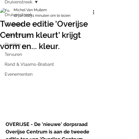
Druivenstreek
Michel Van Mullem
Druivenstreek
12 jun 2023
1 minuten om te lezen
Tweede editie 'Overijse
Hoeilaart
Centrum kleurt' krijgt
Huldenberg
vorm en... kleur.
Overijse
Tervuren
Rand & Vlaams-Brabant
Evenementen
OVERIJSE - De 'nieuwe' dorpsraad 
Overijse Centrum is aan de tweede 