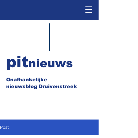
pit
nieuws
Onafhankelijke
nieuwsblog Druivenstreek
Post