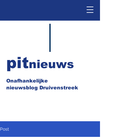
pit
nieuws
Onafhankelijke
nieuwsblog Druivenstreek
Post