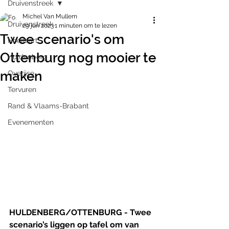
Druivenstreek
Michel Van Mullem
Druivenstreek
29 jun 2023
1 minuten om te lezen
Twee scenario's om
Hoeilaart
Ottenburg nog mooier te
Huldenberg
maken
Overijse
Tervuren
Rand & Vlaams-Brabant
Evenementen
HULDENBERG/OTTENBURG - Twee 
scenario’s liggen op tafel om van 