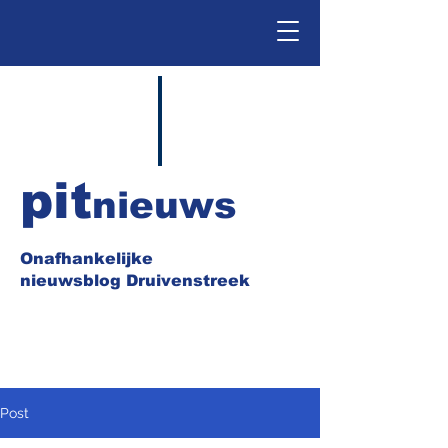
pit
nieuws
Onafhankelijke
nieuwsblog Druivenstreek
Post