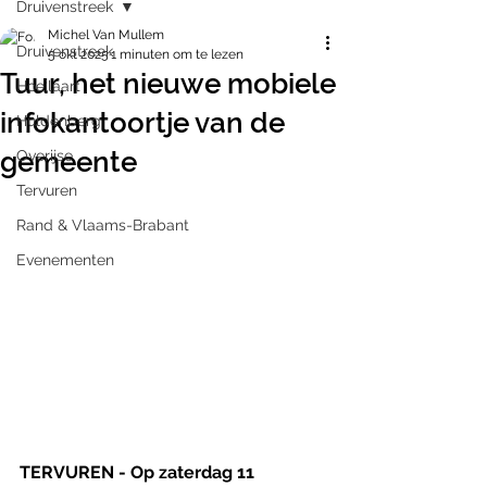
Druivenstreek
Michel Van Mullem
Druivenstreek
5 okt 2025
1 minuten om te lezen
Tuur, het nieuwe mobiele
Hoeilaart
infokantoortje van de
Huldenberg
gemeente
Overijse
Tervuren
Rand & Vlaams-Brabant
Evenementen
TERVUREN - Op zaterdag 11 