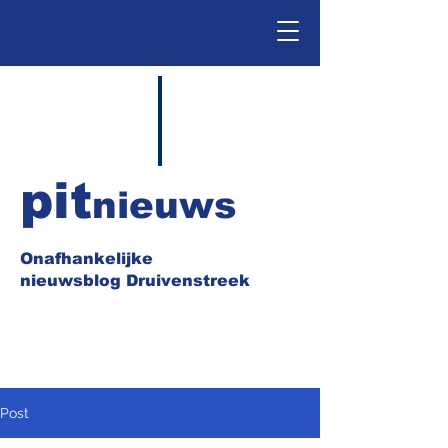
pit
nieuws
Onafhankelijke
nieuwsblog Druivenstreek
Post