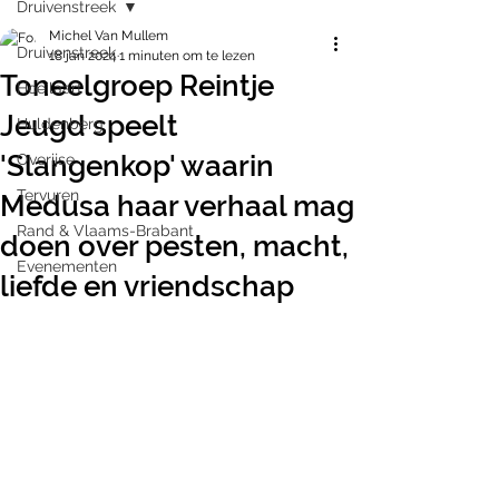
Druivenstreek
Michel Van Mullem
Druivenstreek
18 jan 2024
1 minuten om te lezen
Toneelgroep Reintje
Hoeilaart
Jeugd speelt
Huldenberg
'Slangenkop' waarin
Overijse
Tervuren
Medusa haar verhaal mag
Rand & Vlaams-Brabant
doen over pesten, macht,
Evenementen
liefde en vriendschap