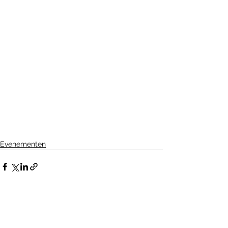
Evenementen
Alles weergeven
Recente blogposts