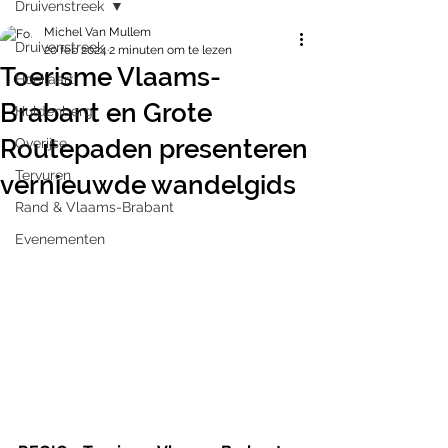
Druivenstreek
Michel Van Mullem
Druivenstreek
20 feb 2024
2 minuten om te lezen
Toerisme Vlaams-
Hoeilaart
Brabant en Grote
Huldenberg
Routepaden presenteren
Overijse
Tervuren
vernieuwde wandelgids
Rand & Vlaams-Brabant
Evenementen