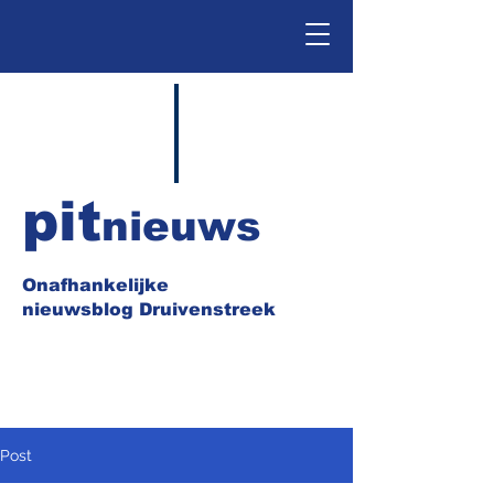
pit
nieuws
Onafhankelijke
nieuwsblog Druivenstreek
Post