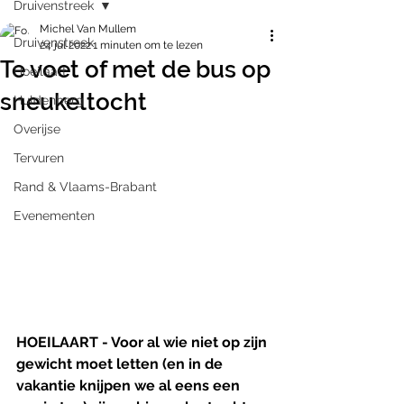
Druivenstreek
Michel Van Mullem
Druivenstreek
24 jul 2022
1 minuten om te lezen
Te voet of met de bus op
Hoeilaart
sneukeltocht
Huldenberg
Overijse
Tervuren
Rand & Vlaams-Brabant
Evenementen
HOEILAART - Voor al wie niet op zijn 
gewicht moet letten (en in de 
vakantie knijpen we al eens een 