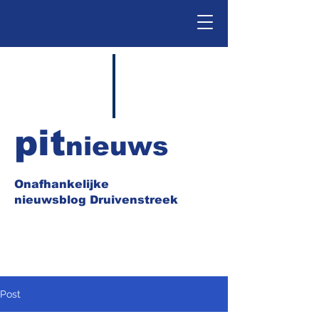
pit
nieuws
Onafhankelijke
nieuwsblog Druivenstreek
Post