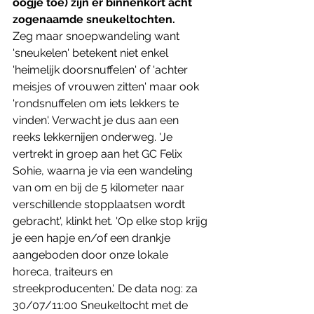
oogje toe) zijn er binnenkort acht 
zogenaamde sneukeltochten. 
Zeg maar snoepwandeling want 
'sneukelen' betekent niet enkel 
'heimelijk doorsnuffelen' of 'achter 
meisjes of vrouwen zitten' maar ook 
'rondsnuffelen om iets lekkers te 
vinden'. Verwacht je dus aan een 
reeks lekkernijen onderweg. 'Je 
vertrekt in groep aan het GC Felix 
Sohie, waarna je via een wandeling 
van om en bij de 5 kilometer naar 
verschillende stopplaatsen wordt 
gebracht', klinkt het. 'Op elke stop krijg 
je een hapje en/of een drankje 
aangeboden door onze lokale 
horeca, traiteurs en 
streekproducenten.'. De data nog: za 
30/07/11:00 Sneukeltocht met de 