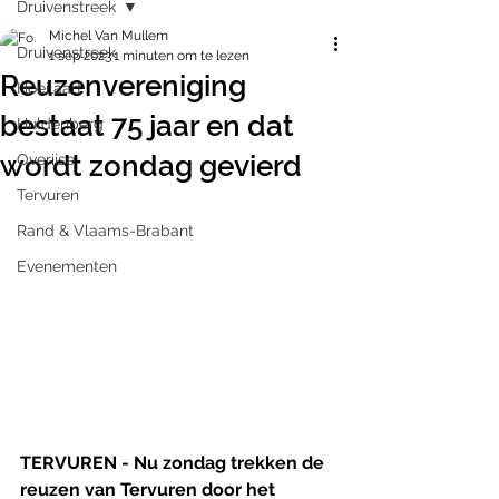
Druivenstreek
Michel Van Mullem
Druivenstreek
1 sep 2023
1 minuten om te lezen
Reuzenvereniging
Hoeilaart
bestaat 75 jaar en dat
Huldenberg
wordt zondag gevierd
Overijse
Tervuren
Rand & Vlaams-Brabant
Evenementen
TERVUREN - Nu zondag trekken de 
reuzen van Tervuren door het 