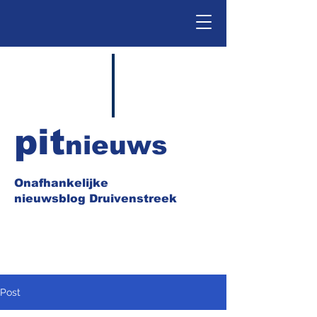
pit
nieuws
Onafhankelijke
nieuwsblog Druivenstreek
Post