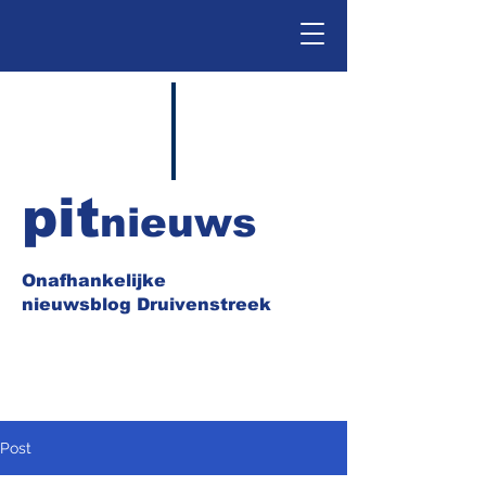
pit
nieuws
Onafhankelijke
nieuwsblog Druivenstreek
Post