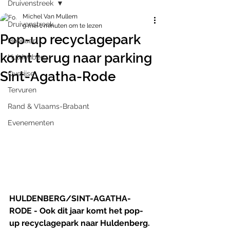
Druivenstreek
Michel Van Mullem
Druivenstreek
9 mei
1 minuten om te lezen
Pop-up recyclagepark
Hoeilaart
komt terug naar parking
Huldenberg
Sint-Agatha-Rode
Overijse
Tervuren
Rand & Vlaams-Brabant
Evenementen
​HULDENBERG/SINT-AGATHA-
RODE - Ook dit jaar komt het pop-
up recyclagepark naar Huldenberg. 